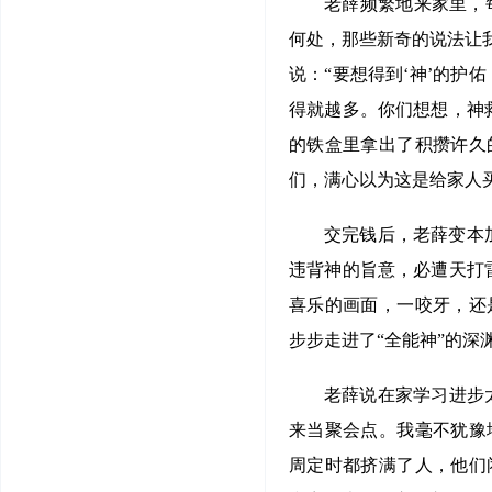
老薛频繁地来家里，
何处，那些新奇的说法让
说：“要想得到‘神’的护
得就越多。你们想想，神
的铁盒里拿出了积攒许久
们，满心以为这是给家人
交完钱后，老薛变本
违背神的旨意，必遭天打
喜乐的画面，一咬牙，还
步步走进了“全能神”的
老薛说在家学习进步太
来当聚会点。我毫不犹豫
周定时都挤满了人，他们