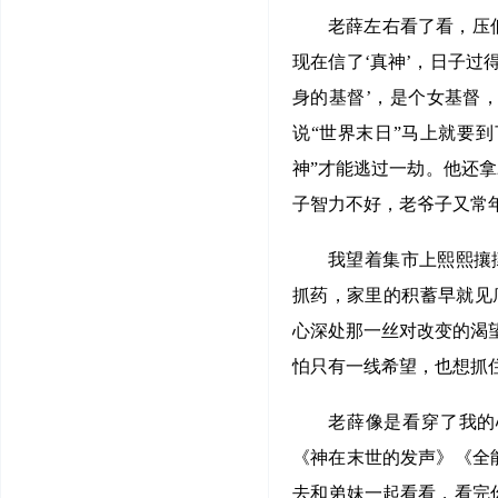
老薛左右看了看，压
现在信了‘真神’，日子过
身的基督’，是个女基督
说“世界末日”马上就要
神”才能逃过一劫。他还拿
子智力不好，老爷子又常年
我望着集市上熙熙攘
抓药，家里的积蓄早就见
心深处那一丝对改变的渴
怕只有一线希望，也想抓
老薛像是看穿了我的
《神在末世的发声》《全
去和弟妹一起看看，看完