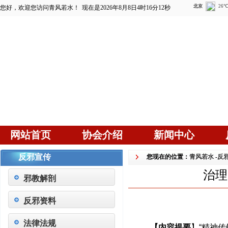
您好，欢迎您访问青风若水！
现在是2026年8月8日4时16分13秒
网站首页
协会介绍
新闻中心
反邪宣传
您现在的位置：
青风若水
-
反
治理
邪教解剖
反邪资料
法律法规
【内容提要
】“精神