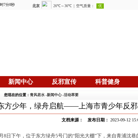
4时7分10秒
新闻中心
反邪宣传
科普健身
您现在的位置：
青风若水
-
新闻中心
-
活动萃要
东方少年，绿舟启航——上海市青少年反邪
文档来源： 发布日期：
2023-09-12 15:
9月8日下午，位于东方绿舟5号门的“阳光大棚”下，来自青浦沈巷