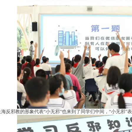
上海反邪教的形象代表“小无邪”也来到了同学们中间，“小无邪”