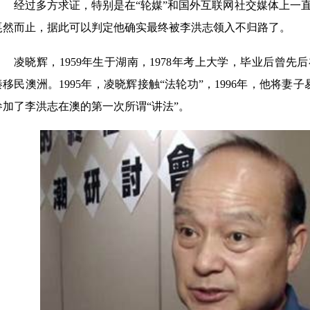
经过多方求证，特别是在“轮媒”和国外互联网社交媒体上一直活
戛然而止，据此可以判定他确实最终被李洪志领入不归路了。
凌晓辉，1959年生于湖南，1978年考上大学，毕业后曾先
秦移民澳洲。1995年，凌晓辉接触“法轮功”，1996年，他将妻
参加了李洪志在澳的第一次所谓“讲法”。