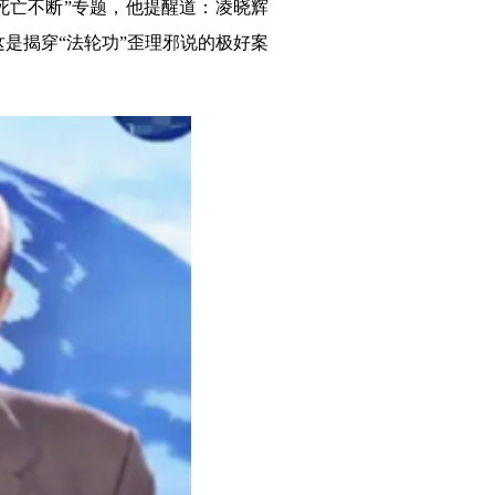
干死亡不断”专题，他提醒道：凌晓辉
这是揭穿“法轮功”歪理邪说的极好案