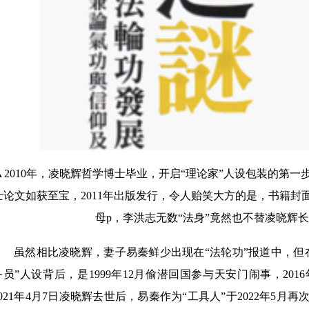
▲2010年，凌晓辉哲学博士毕业，开启“理论家”人设包装的第一
士论文如获至宝，2011年出版发行，令人贻笑大方的是，书籍封
母p，李洪志无数“法身”竟然也不替凌晓辉长
虽然相比凌晓辉，妻子易秦鲜少出现在“法轮功”报道中，但在
务员”人设背后，是1999年12月偷潜回国参与天安门闹事，20
2021年4月7日凌晓辉去世后，易秦作为“工具人”于2022年5月