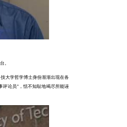
站台。
尼科技大学哲学博士身份渐渐出现在各
时事评论员”，恬不知耻地竭尽所能诬