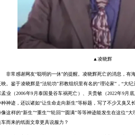
▲凌晓辉
非常感谢网友“聪明的一休”的提醒。凌晓辉死亡的消息，有
反映。鉴于凌晓辉是“法轮功”邪教组织里有名的“理论家”，“大
张孟业（2006年9月泰国曼谷车祸死亡）、关贵敏（2022年9
种种神迹，还以诸如“让生命走向新生”等标题，写了不少又臭又
待像这样的“新生”“重生”“轮回”“圆满”等等神迹能发生在这位“
造车而来的纸面文章更具说服力？