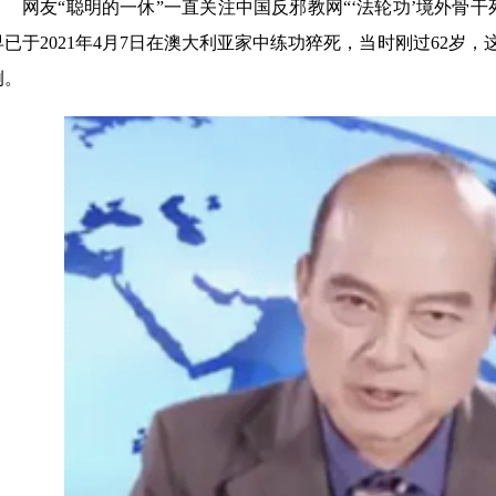
网友“聪明的一休”一直关注中国反邪教网“‘法轮功’境外骨
早已于2021年4月7日在澳大利亚家中练功猝死，当时刚过62岁，
例。